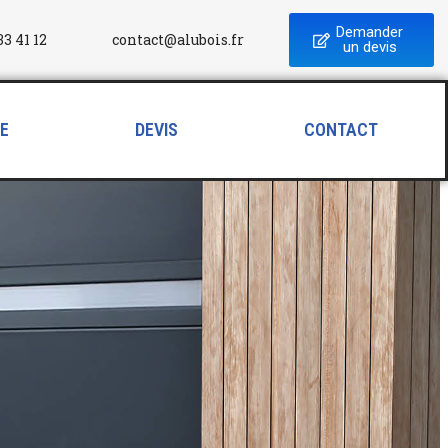
Demander
contact@alubois.fr
33 41 12
un devis
RE
DEVIS
CONTACT