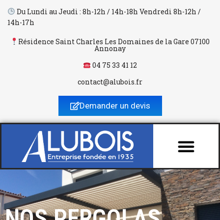
Du Lundi au Jeudi : 8h-12h / 14h-18h Vendredi 8h-12h /
14h-17h
Aller
au
Résidence Saint Charles Les Domaines de la Gare 07100
Annonay
contenu
04 75 33 41 12
contact@alubois.fr
Demander un devis
NOS PERGOLAS