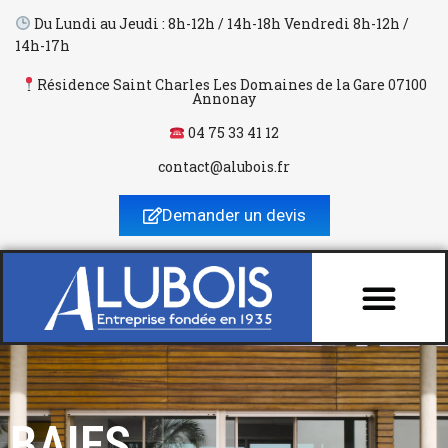
Du Lundi au Jeudi : 8h-12h / 14h-18h Vendredi 8h-12h /
14h-17h
Aller
au
Résidence Saint Charles Les Domaines de la Gare 07100
Annonay
contenu
04 75 33 41 12
contact@alubois.fr
Demander un devis
BAIES