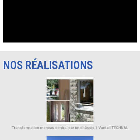
NOS R
ÉALISATIONS
Transformation meneau central par un châssis 1 Vantail TECHNAL