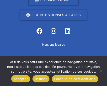
LE COIN DES BONNES AFFAIRES
Mentions légales
Afin de vous offrir une expérience de navigation optimale,
notre site utilise des cookies. En poursuivant votre navigation
ALUBOIS • Résidence Saint Charles
sur notre site, vous acceptez l'utilisation de ces cookies.
Accepter
Refuser
Politique de confidentialité
Les Domaines de la Gare • 07100 ANNONAY
04.75.33.41.12
contact@alubois.fr